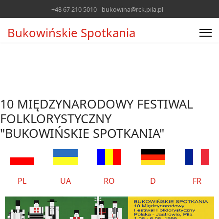
+48 67 210 5010
bukowina@rck.pila.pl
Bukowińskie Spotkania
10 MIĘDZYNARODOWY FESTIWAL
FOLKLORYSTYCZNY
"BUKOWIŃSKIE SPOTKANIA"
PL
UA
RO
D
FR