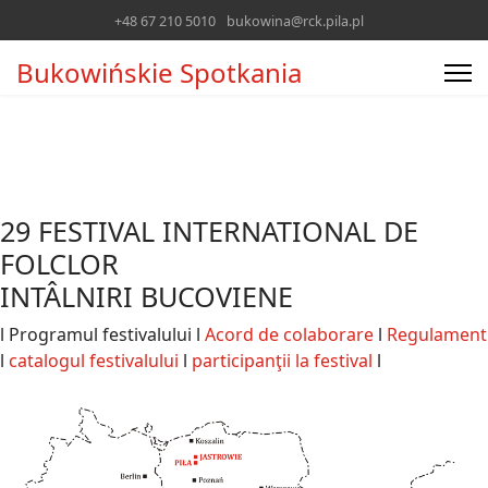
+48 67 210 5010
bukowina@rck.pila.pl
Bukowińskie Spotkania
29 FESTIVAL INTERNATIONAL DE
FOLCLOR
INTÂLNIRI BUCOVIENE
l Programul festivalului l
Acord de colaborare
l
Regulament
l
catalogul festivalului
l
participanţii la festival
l