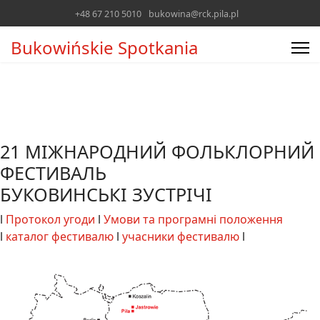
+48 67 210 5010
bukowina@rck.pila.pl
Bukowińskie Spotkania
21 MIЖНAPOДНИЙ ФOЛЬКЛOPНИЙ
ФЕCTИBAЛЬ
БУКОВИНСЬКІ ЗУСТРІЧІ
l
Протокол угоди
l
Умови та програмні положення
l
каталог фестивалю
l
учасники фестивалю
l