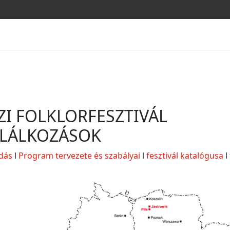
I FOLKLORFESZTIVÁL
ALÁLKOZÁSOK
dás
l
Program tervezete és szabályai
l
fesztivál katalógusa
l