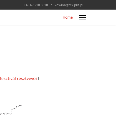
+48 67 210 5010
bukowina@rck.pila.pl
Home
fesztivál résztvevői
l