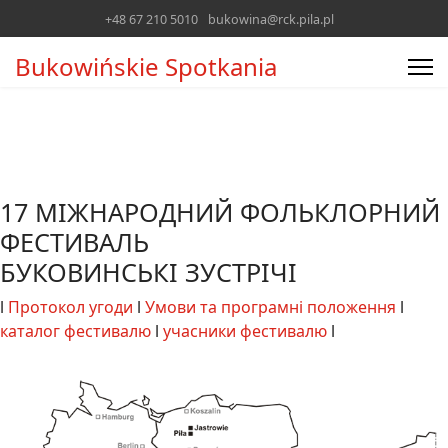
+48 67 210 5010
bukowina@rck.pila.pl
Bukowińskie Spotkania
17 MIЖНAPOДНИЙ ФOЛЬКЛOPНИЙ
ФЕCTИBAЛЬ
БУКОВИНСЬКІ ЗУСТРІЧІ
l
Протокол угоди
l
Умови та програмні положення
l
каталог фестивалю
l
учасники фестивалю
l