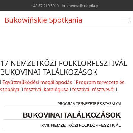
+48 67 210 5010
bukowina@rck.pila.pl
Bukowińskie Spotkania
17 NEMZETKÖZI FOLKLORFESZTIVÁL
BUKOVINAI TALÁLKOZÁSOK
l
Együttműködési megállapodás
l
Program tervezete és
szabályai
l
fesztivál katalógusa
l
fesztivál résztvevői
l