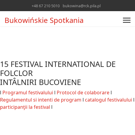
+48 67 210 5010
bukowina@rck.pila.pl
Bukowińskie Spotkania
15 FESTIVAL INTERNATIONAL DE
FOLCLOR
INTÂLNIRI BUCOVIENE
l
Programul festivalului
l
Protocol de colaborare
l
Regulamentul si intenti de program
l
catalogul festivalului
l
participanţii la festival
l