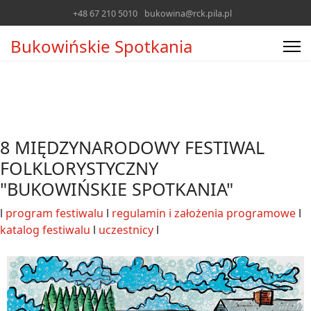
+48 67 210 5010
bukowina@rck.pila.pl
Bukowińskie Spotkania
8 MIĘDZYNARODOWY FESTIWAL
FOLKLORYSTYCZNY
"BUKOWIŃSKIE SPOTKANIA"
l
program festiwalu
l
regulamin i założenia programowe
l
katalog festiwalu
l
uczestnicy
l