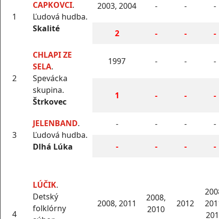
CAPKOVCI
.
2003, 2004
-
-
-
1
Ľudová hudba.
Skalité
2
-
-
-
CHLAPI ZE
1997
-
-
-
SELA
.
2
Spevácka
skupina.
1
-
-
-
Štrkovec
JELENBAND
.
-
-
-
-
3
Ľudová hudba.
-
-
-
-
Dlhá Lúka
LÚČIK
.
200
Detský
2008,
2008, 2011
2012
201
folklórny
2010
4
201