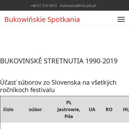
+48 67 210 5010
bukowina@rck.pila.pl
Bukowińskie Spotkania
BUKOVINSKÉ STRETNUTIA 1990-2019
Účasť súborov zo Slovenska na všetkých
ročníkoch festivalu
PL
číslo
súbor
Jastrowie,
UA
RO
H
Piła